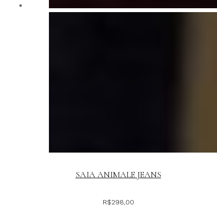
SAIA ANIMALE JEANS
R$
298,00